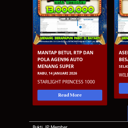
MANTAP BETUL RTP DAN
ASE
POLA AGEN96 AUTO
BES
MENANG SUPER
SELA
RABU, 14 JANUARI 2026
WI
STARLIGHT PRINCESS 1000
Read More
Bukti JP Member