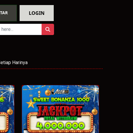
TAR
LOGIN
Harinya