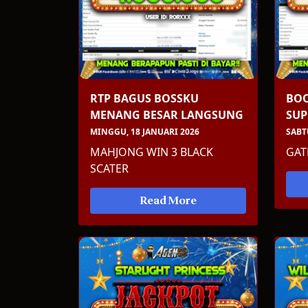
RTP BAGUS BOSSKU
BO
MENANG BESAR LANGSUNG
SUP
MINGGU, 18 JANUARI 2026
SABT
MAHJONG WIN 3 BLACK
GAT
SCATER
Read More