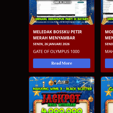
MELEDAK BOSSKU PETIR
MOD
MERAH MENYAMBAR
MEN
SENIN, 26 JANUARI 2026
SENI
GATE OF OLYMPUS 1000
MAH
Read More